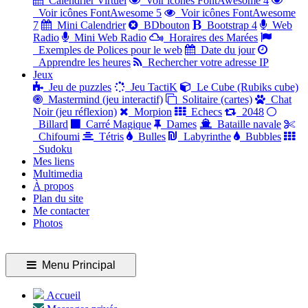
Calendrier Virtuel
Voir icônes FontAwesome 4
Voir icônes FontAwesome 5
Voir icônes FontAwesome
7
Mini Calendrier
BDbouton
Bootstrap 4
Web
Radio
Mini Web Radio
Horaires des Marées
Exemples de Polices pour le web
Date du jour
Apprendre les heures
Rechercher votre adresse IP
Jeux
Jeu de puzzles
Jeu TactiK
Le Cube (Rubiks cube)
Mastermind (jeu interactif)
Solitaire (cartes)
Chat
Noir (jeu réflexion)
Morpion
Echecs
2048
Billard
Carré Magique
Dames
Bataille navale
Chifoumi
Tétris
Bulles
Labyrinthe
Bubbles
Sudoku
Mes liens
Multimedia
À propos
Plan du site
Me contacter
Photos
Menu Principal
Accueil