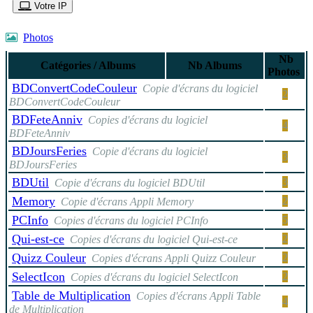
Votre IP
Photos
Nb
Catégories / Albums
Nb Albums
Photos
BDConvertCodeCouleur
Copie d'écrans du logiciel
2
BDConvertCodeCouleur
BDFeteAnniv
Copies d'écrans du logiciel
4
BDFeteAnniv
BDJoursFeries
Copie d'écrans du logiciel
3
BDJoursFeries
BDUtil
3
Copie d'écrans du logiciel BDUtil
Memory
2
Copie d'écrans Appli Memory
PCInfo
5
Copies d'écrans du logiciel PCInfo
Qui-est-ce
2
Copies d'écrans du logiciel Qui-est-ce
Quizz Couleur
2
Copies d'écrans Appli Quizz Couleur
SelectIcon
2
Copies d'écrans du logiciel SelectIcon
Table de Multiplication
Copies d'écrans Appli Table
4
de Multiplication