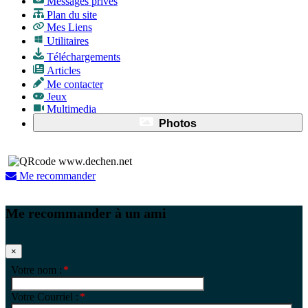
Messages privés
Plan du site
Mes Liens
Utilitaires
Téléchargements
Articles
Me contacter
Jeux
Multimedia
Photos
Me recommander
Me recommander à un ami
×