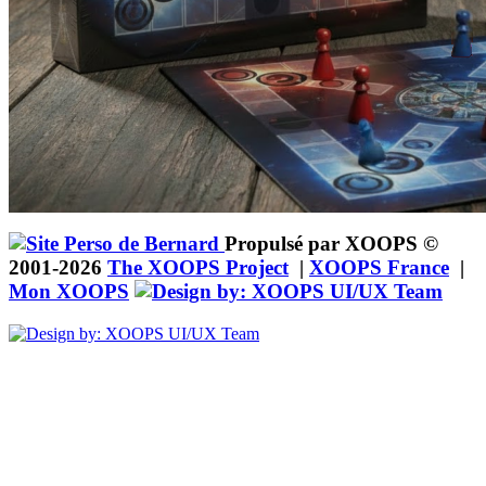
Propulsé par XOOPS ©
2001-2026
The XOOPS Project
|
XOOPS France
|
Mon XOOPS