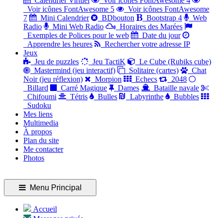
Calendrier Virtuel
Voir icônes FontAwesome 4
Voir icônes FontAwesome 5
Voir icônes FontAwesome
7
Mini Calendrier
BDbouton
Bootstrap 4
Web
Radio
Mini Web Radio
Horaires des Marées
Exemples de Polices pour le web
Date du jour
Apprendre les heures
Rechercher votre adresse IP
Jeux
Jeu de puzzles
Jeu TactiK
Le Cube (Rubiks cube)
Mastermind (jeu interactif)
Solitaire (cartes)
Chat
Noir (jeu réflexion)
Morpion
Echecs
2048
Billard
Carré Magique
Dames
Bataille navale
Chifoumi
Tétris
Bulles
Labyrinthe
Bubbles
Sudoku
Mes liens
Multimedia
À propos
Plan du site
Me contacter
Photos
Menu Principal
Accueil