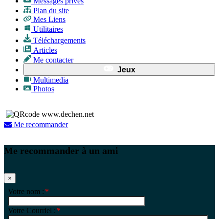
Messages privés
Plan du site
Mes Liens
Utilitaires
Téléchargements
Articles
Me contacter
Jeux
Multimedia
Photos
Me recommander
Me recommander à un ami
×