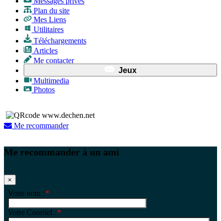
Messages privés
Plan du site
Mes Liens
Utilitaires
Téléchargements
Articles
Me contacter
Jeux
Multimedia
Photos
Me recommander
Me recommander à un ami
×