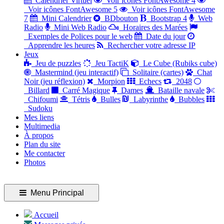
Calendrier Virtuel
Voir icônes FontAwesome 4
Voir icônes FontAwesome 5
Voir icônes FontAwesome
7
Mini Calendrier
BDbouton
Bootstrap 4
Web
Radio
Mini Web Radio
Horaires des Marées
Exemples de Polices pour le web
Date du jour
Apprendre les heures
Rechercher votre adresse IP
Jeux
Jeu de puzzles
Jeu TactiK
Le Cube (Rubiks cube)
Mastermind (jeu interactif)
Solitaire (cartes)
Chat
Noir (jeu réflexion)
Morpion
Echecs
2048
Billard
Carré Magique
Dames
Bataille navale
Chifoumi
Tétris
Bulles
Labyrinthe
Bubbles
Sudoku
Mes liens
Multimedia
À propos
Plan du site
Me contacter
Photos
Menu Principal
Accueil