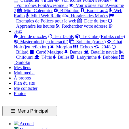
Calendrier Virtuel
Voir icônes FontAwesome 4
Voir icônes FontAwesome 5
Voir icônes FontAwesome
7
Mini Calendrier
BDbouton
Bootstrap 4
Web
Radio
Mini Web Radio
Horaires des Marées
Exemples de Polices pour le web
Date du jour
Apprendre les heures
Rechercher votre adresse IP
Jeux
Jeu de puzzles
Jeu TactiK
Le Cube (Rubiks cube)
Mastermind (jeu interactif)
Solitaire (cartes)
Chat
Noir (jeu réflexion)
Morpion
Echecs
2048
Billard
Carré Magique
Dames
Bataille navale
Chifoumi
Tétris
Bulles
Labyrinthe
Bubbles
Sudoku
Mes liens
Multimedia
À propos
Plan du site
Me contacter
Photos
Menu Principal
Accueil