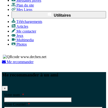
Messages privés
Plan du site
Mes Liens
Utilitaires
Téléchargements
Articles
Me contacter
Jeux
Multimedia
Photos
Me recommander
Me recommander à un ami
×