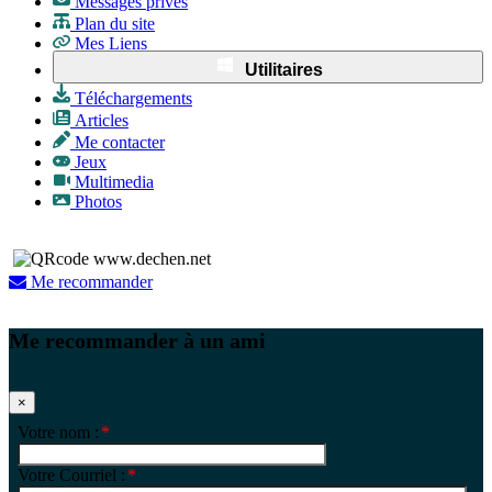
Messages privés
Plan du site
Mes Liens
Utilitaires
Téléchargements
Articles
Me contacter
Jeux
Multimedia
Photos
Me recommander
Me recommander à un ami
×