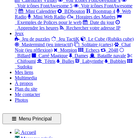
Calendrier Virtuel
Voir icônes FontAwesome 4
Voir icônes FontAwesome 5
Voir icônes FontAwesome
7
Mini Calendrier
BDbouton
Bootstrap 4
Web
Radio
Mini Web Radio
Horaires des Marées
Exemples de Polices pour le web
Date du jour
Apprendre les heures
Rechercher votre adresse IP
Jeux
Jeu de puzzles
Jeu TactiK
Le Cube (Rubiks cube)
Mastermind (jeu interactif)
Solitaire (cartes)
Chat
Noir (jeu réflexion)
Morpion
Echecs
2048
Billard
Carré Magique
Dames
Bataille navale
Chifoumi
Tétris
Bulles
Labyrinthe
Bubbles
Sudoku
Mes liens
Multimedia
À propos
Plan du site
Me contacter
Photos
Menu Principal
Accueil