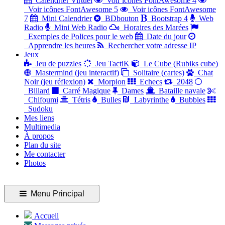
Calendrier Virtuel
Voir icônes FontAwesome 4
Voir icônes FontAwesome 5
Voir icônes FontAwesome
7
Mini Calendrier
BDbouton
Bootstrap 4
Web
Radio
Mini Web Radio
Horaires des Marées
Exemples de Polices pour le web
Date du jour
Apprendre les heures
Rechercher votre adresse IP
Jeux
Jeu de puzzles
Jeu TactiK
Le Cube (Rubiks cube)
Mastermind (jeu interactif)
Solitaire (cartes)
Chat
Noir (jeu réflexion)
Morpion
Echecs
2048
Billard
Carré Magique
Dames
Bataille navale
Chifoumi
Tétris
Bulles
Labyrinthe
Bubbles
Sudoku
Mes liens
Multimedia
À propos
Plan du site
Me contacter
Photos
Menu Principal
Accueil