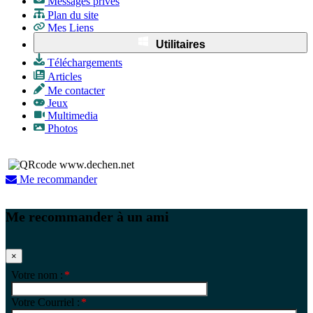
Messages privés
Plan du site
Mes Liens
Utilitaires
Téléchargements
Articles
Me contacter
Jeux
Multimedia
Photos
Me recommander
Me recommander à un ami
×