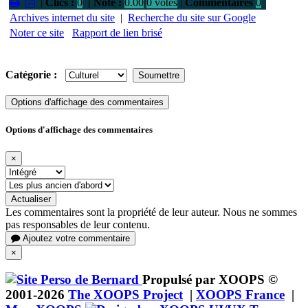
|
Clics :
0
| Note :
0.00
0 votes
|
Commentaires
0
Archives internet du site
|
Recherche du site sur Google
Noter ce site
Rapport de lien brisé
Catégorie :
Options d'affichage des commentaires
Options d'affichage des commentaires
×
Actualiser
Les commentaires sont la propriété de leur auteur. Nous ne sommes
pas responsables de leur contenu.
Ajoutez votre commentaire
×
Propulsé par XOOPS ©
2001-2026
The XOOPS Project
|
XOOPS France
|