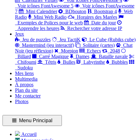
Calendrier Virtuel
Voir icônes FontAwesome 4
Voir icônes FontAwesome 5
Voir icônes FontAwesome
7
Mini Calendrier
BDbouton
Bootstrap 4
Web
Radio
Mini Web Radio
Horaires des Marées
Exemples de Polices pour le web
Date du jour
Apprendre les heures
Rechercher votre adresse IP
Jeux
Jeu de puzzles
Jeu TactiK
Le Cube (Rubiks cube)
Mastermind (jeu interactif)
Solitaire (cartes)
Chat
Noir (jeu réflexion)
Morpion
Echecs
2048
Billard
Carré Magique
Dames
Bataille navale
Chifoumi
Tétris
Bulles
Labyrinthe
Bubbles
Sudoku
Mes liens
Multimedia
À propos
Plan du site
Me contacter
Photos
Menu Principal
Accueil