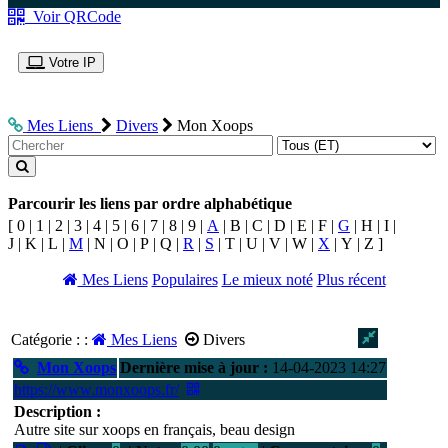
Voir QRCode
Votre IP
Mes Liens
Divers
Mon Xoops
Parcourir les liens par ordre alphabétique
[ 0 | 1 | 2 | 3 | 4 | 5 | 6 | 7 | 8 | 9 |
A
| B | C | D | E | F |
G
| H | I |
J | K | L |
M
| N | O | P | Q |
R
|
S
| T | U | V | W |
X
| Y | Z ]
Mes Liens
Populaires
Le mieux noté
Plus récent
Catégorie : :
Mes Liens
Divers
Mon Xoops
Dernière mise à jour :
14-04-2023 14:27
https://www.monxoops.fr/
Description :
Autre site sur xoops en français, beau design